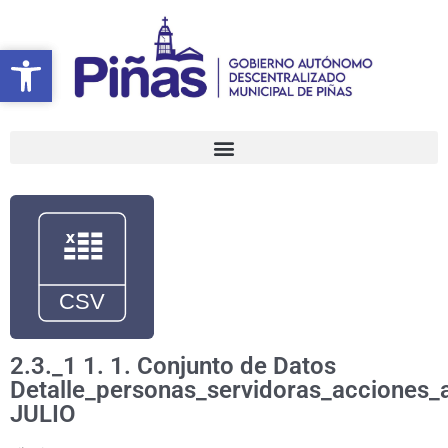
Ir
al
Abrir barra de herramientas
Abrir barra de herramientas
contenido
2.3._1 1. 1. Conjunto de Datos
Detalle_personas_servidoras_acciones_a
JULIO