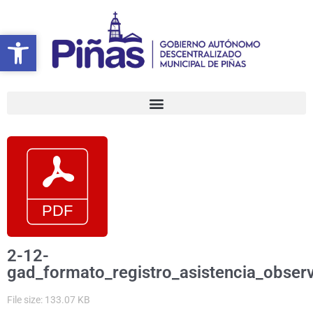
Ir
al
Abrir barra de herramientas
Abrir barra de herramientas
contenido
2-12-
gad_formato_registro_asistencia_obser
File size: 133.07 KB