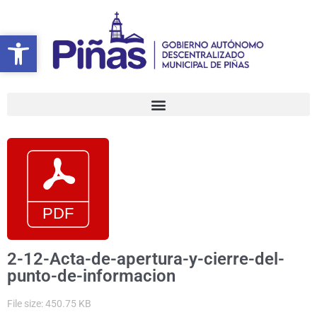
Ir
al
Abrir barra de herramientas
Abrir barra de herramientas
contenido
2-12-Acta-de-apertura-y-cierre-del-
punto-de-informacion
File size: 450.75 KB