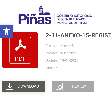
Ir
al
contenido
Abrir barra de herramientas
Abrir barra de herramientas
2-11-ANEXO-15-REGIS
File size: 14.64 MB
Created: 18-07-2025
Updated: 18-07-2025
Hits: 37
DOWNLOAD
PREVIEW