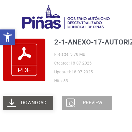
Ir
al
contenido
Abrir barra de herramientas
Abrir barra de herramientas
2-1-ANEXO-17-AUTORI
File size: 5.78 MB
Created: 18-07-2025
Updated: 18-07-2025
Hits: 33
DOWNLOAD
PREVIEW