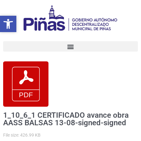
Ir
al
Abrir barra de herramientas
Abrir barra de herramientas
contenido
1_10_6_1 CERTIFICADO avance obra
AASS BALSAS 13-08-signed-signed
File size: 426.99 KB