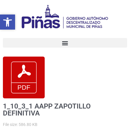
Ir
al
Abrir barra de herramientas
Abrir barra de herramientas
contenido
1_10_3_1 AAPP ZAPOTILLO
DEFINITIVA
File size: 586.80 KB