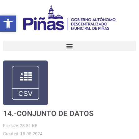
Ir
al
Abrir barra de herramientas
Abrir barra de herramientas
contenido
14.-CONJUNTO DE DATOS
File size: 23.81 KB
Created: 15-05-2024