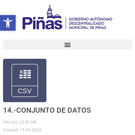
Ir
al
Abrir barra de herramientas
Abrir barra de herramientas
contenido
14.-CONJUNTO DE DATOS
File size: 23.81 KB
Created: 15-05-2024