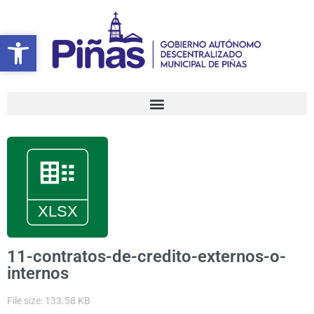
Ir
al
Abrir barra de herramientas
Abrir barra de herramientas
contenido
11-contratos-de-credito-externos-o-
internos
File size: 133.58 KB