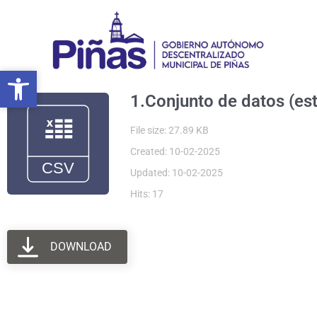
Ir
al
contenido
Abrir barra de herramientas
Abrir barra de herramientas
1.Conjunto de datos (est
File size: 27.89 KB
Created: 10-02-2025
Updated: 10-02-2025
Hits: 17
DOWNLOAD