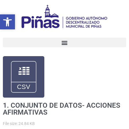
Ir
al
Abrir barra de herramientas
Abrir barra de herramientas
contenido
1. CONJUNTO DE DATOS- ACCIONES
AFIRMATIVAS
File size: 24.84 KB