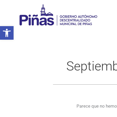
Ir
al
contenido
Abrir barra de herramientas
Septiem
Parece que no hemos