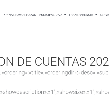
Buscar
por:
#PIÑASSOMOSTODOS
MUNICIPALIDAD
TRANSPARENCIA
SERVI
ON DE CUENTAS 20
,»ordering»:»title»,»orderingdir»:»desc»,»s
″,»showdescription»:»1″,»showsize»:»1″,»s