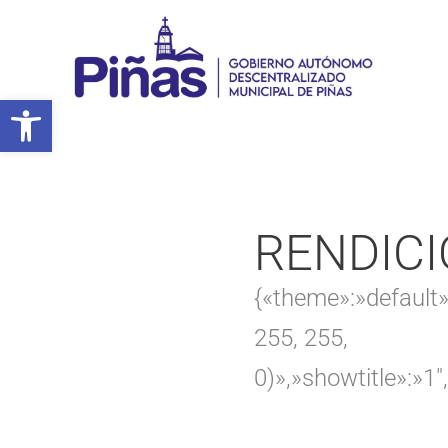
Ir
al
contenido
Abrir barra de herramientas
RENDICI
{«theme»:»default»
255, 255,
0)»,»showtitle»:»1