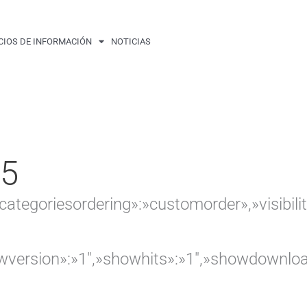
CIOS DE INFORMACIÓN
NOTICIAS
25
ubcategoriesordering»:»customorder»,»visib
howversion»:»1″,»showhits»:»1″,»showdownlo