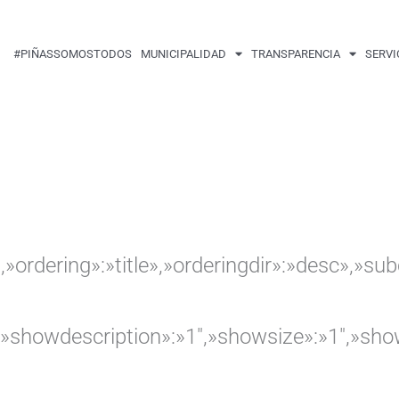
Buscar
por:
#PIÑASSOMOSTODOS
MUNICIPALIDAD
TRANSPARENCIA
SERVI
,»ordering»:»title»,»orderingdir»:»desc»,»s
″,»showdescription»:»1″,»showsize»:»1″,»s