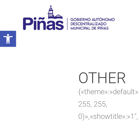
Ir
al
contenido
Abrir barra de herramientas
OTHER
{«theme»:»default»
255, 255,
0)»,»showtitle»:»1