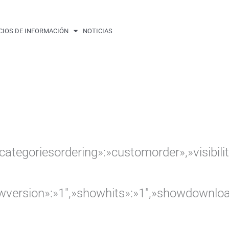
CIOS DE INFORMACIÓN
NOTICIAS
ubcategoriesordering»:»customorder»,»visib
howversion»:»1″,»showhits»:»1″,»showdownlo