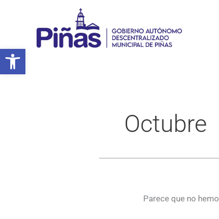
Ir
al
contenido
Abrir barra de herramientas
Octubre
Parece que no hemos