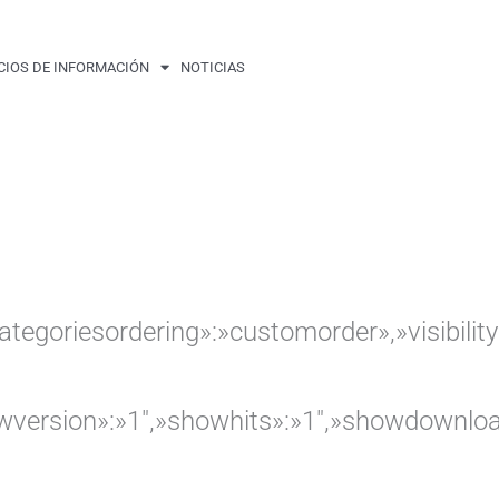
CIOS DE INFORMACIÓN
NOTICIAS
bcategoriesordering»:»customorder»,»visibi
howversion»:»1″,»showhits»:»1″,»showdownlo