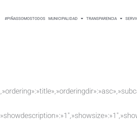
Buscar
por:
#PIÑASSOMOSTODOS
MUNICIPALIDAD
TRANSPARENCIA
SERVI
,»ordering»:»title»,»orderingdir»:»asc»,»su
″,»showdescription»:»1″,»showsize»:»1″,»s