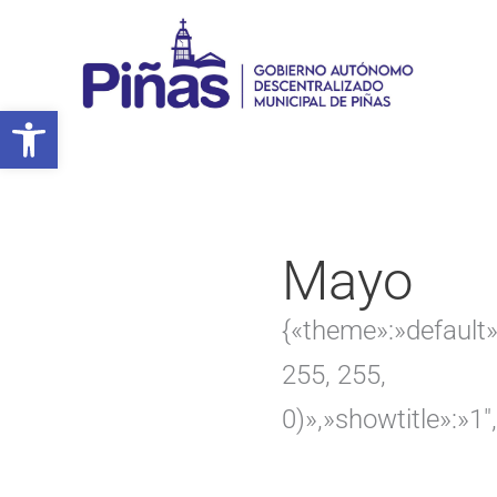
Ir
al
contenido
Abrir barra de herramientas
Mayo
{«theme»:»default»
255, 255,
0)»,»showtitle»:»1