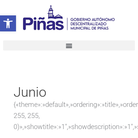
Ir
Buscar
al
por:
Abrir barra de herramientas
contenido
Junio
{«theme»:»default»,»ordering»:»title»,»ord
255, 255,
0)»,»showtitle»:»1″,»showdescription»:»1″