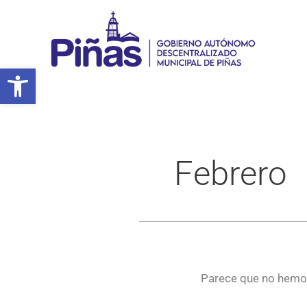
Ir
al
contenido
Abrir barra de herramientas
Febrero
Parece que no hemos