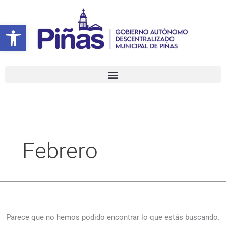
Ir
Buscar
al
por:
Abrir barra de herramientas
contenido
Febrero
Parece que no hemos podido encontrar lo que estás buscando.