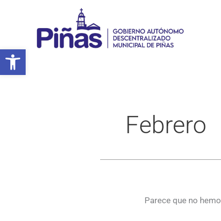
Ir
al
contenido
Abrir barra de herramientas
Febrero
Parece que no hemos