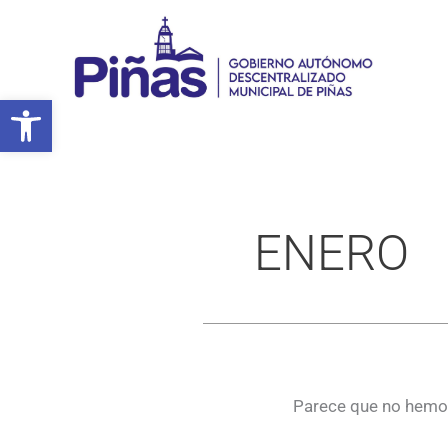
Ir
al
contenido
Abrir barra de herramientas
ENERO
Parece que no hemos