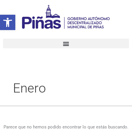
Ir
Buscar
al
por:
Abrir barra de herramientas
contenido
Enero
Parece que no hemos podido encontrar lo que estás buscando.