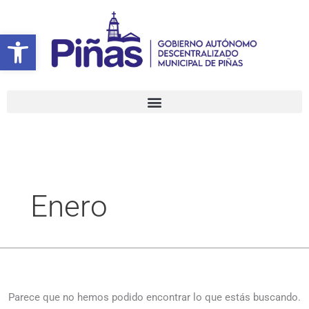
Ir
Buscar
al
por:
Abrir barra de herramientas
contenido
Enero
Parece que no hemos podido encontrar lo que estás buscando.