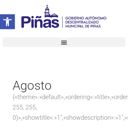
Ir
Buscar
al
por:
Abrir barra de herramientas
contenido
Agosto
{«theme»:»default»,»ordering»:»title»,»or
255, 255,
0)»,»showtitle»:»1″,»showdescription»:»1″