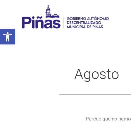
Ir
al
contenido
Abrir barra de herramientas
Agosto
Parece que no hemos