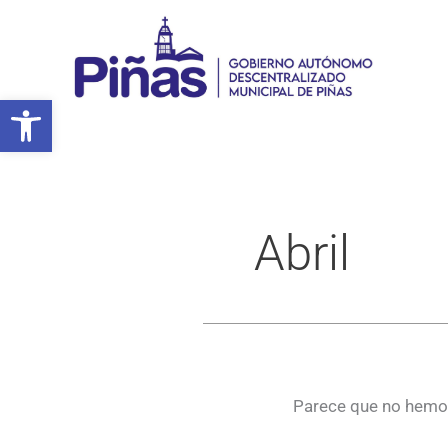
Ir
al
contenido
Abrir barra de herramientas
Abril
Parece que no hemos