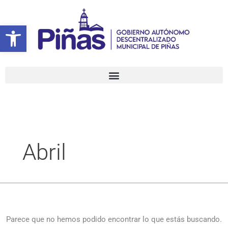
Ir
Buscar
al
por:
Abrir barra de herramientas
contenido
Abril
Parece que no hemos podido encontrar lo que estás buscando.