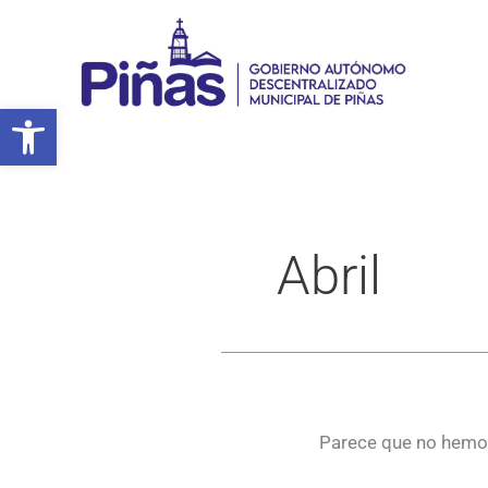
Ir
al
contenido
Abrir barra de herramientas
Abril
Parece que no hemos