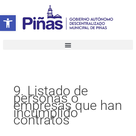
Ir
Buscar
al
por:
Abrir barra de herramientas
contenido
9. Listado de
personas o
empresas que han
incumplido
contratos