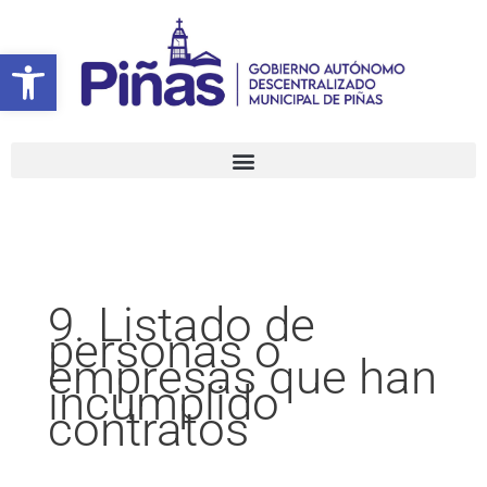
Ir
Buscar
al
por:
Abrir barra de herramientas
contenido
9. Listado de
personas o
empresas que han
incumplido
contratos