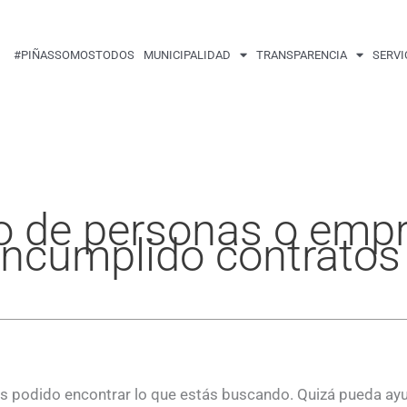
Buscar
por:
#PIÑASSOMOSTODOS
MUNICIPALIDAD
TRANSPARENCIA
SERVI
do de personas o emp
incumplido contratos
 podido encontrar lo que estás buscando. Quizá pueda ay