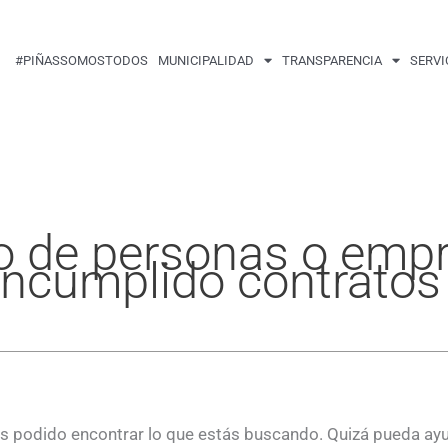
Buscar
por:
#PIÑASSOMOSTODOS
MUNICIPALIDAD
TRANSPARENCIA
SERVI
do de personas o emp
incumplido contratos
 podido encontrar lo que estás buscando. Quizá pueda ay