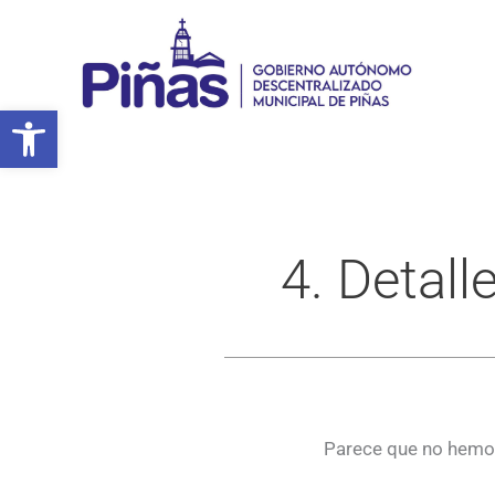
Ir
al
contenido
Abrir barra de herramientas
4. Detall
Parece que no hemos