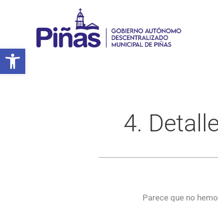
Ir
al
contenido
Abrir barra de herramientas
4. Detall
Parece que no hemos