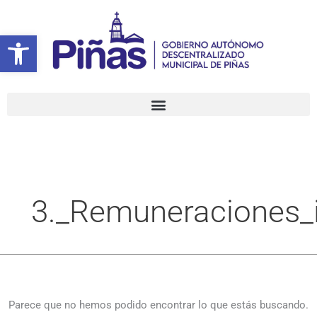
Ir
Buscar
al
por:
Abrir barra de herramientas
contenido
3._Remuneraciones_i
Parece que no hemos podido encontrar lo que estás buscando.