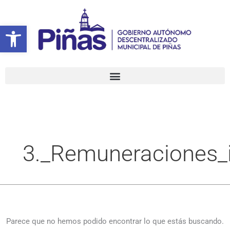
Ir
Buscar
al
por:
Abrir barra de herramientas
contenido
3._Remuneraciones_i
Parece que no hemos podido encontrar lo que estás buscando.