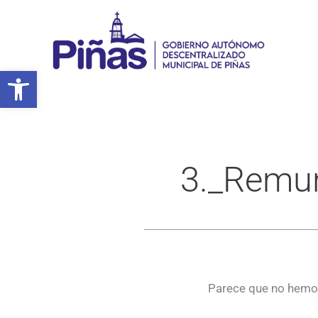
Ir
al
contenido
Abrir barra de herramientas
3._Remun
Parece que no hemos