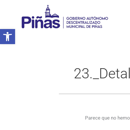
Ir
al
contenido
Abrir barra de herramientas
23._Deta
Parece que no hemos