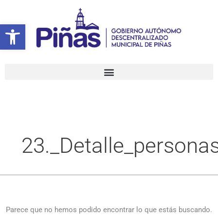
Ir
Buscar
al
por:
Abrir barra de herramientas
contenido
23._Detalle_persona
Parece que no hemos podido encontrar lo que estás buscando.