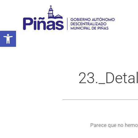
Ir
al
contenido
Abrir barra de herramientas
23._Deta
Parece que no hemos