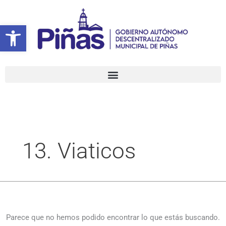
Ir
Buscar
al
por:
Abrir barra de herramientas
contenido
13. Viaticos
Parece que no hemos podido encontrar lo que estás buscando.