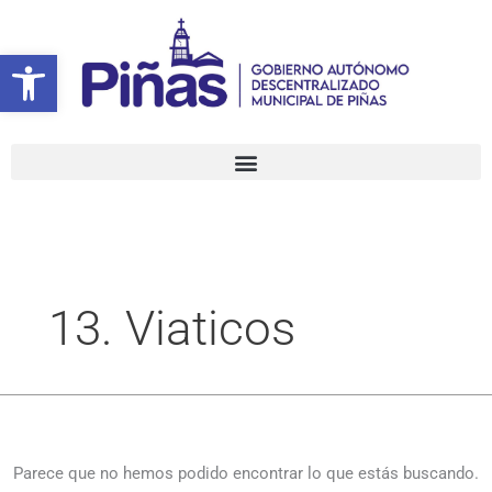
Ir
Buscar
al
por:
Abrir barra de herramientas
contenido
13. Viaticos
Parece que no hemos podido encontrar lo que estás buscando.