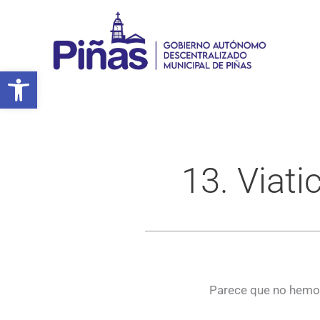
Ir
al
contenido
Abrir barra de herramientas
13. Viati
Parece que no hemos