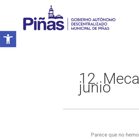
Ir
al
contenido
Abrir barra de herramientas
12. Meca
junio
Parece que no hemos