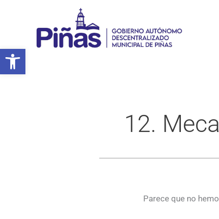
Ir
al
contenido
Abrir barra de herramientas
12. Meca
Parece que no hemos