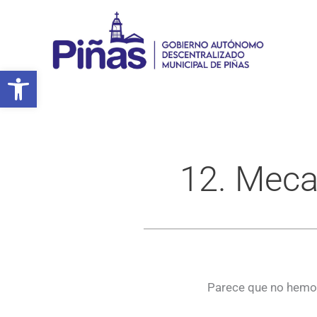
Ir
al
contenido
Abrir barra de herramientas
12. Meca
Parece que no hemos