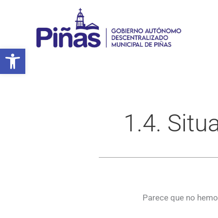
Ir
al
contenido
Abrir barra de herramientas
1.4. Situ
Parece que no hemos