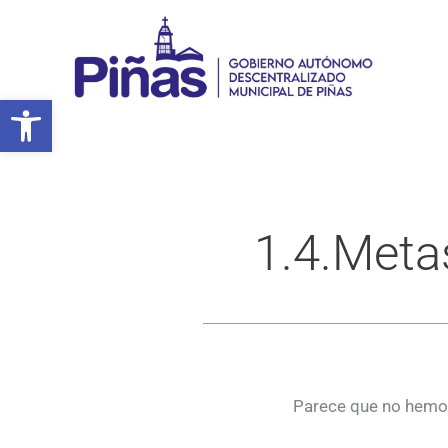
Ir
al
contenido
Abrir barra de herramientas
1.4.Meta
Parece que no hemos