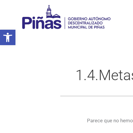
Ir
al
contenido
Abrir barra de herramientas
1.4.Meta
Parece que no hemos